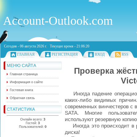
Account-Outlook.com
Сегодня - 06 августа 2026 г. Текущее время - 21:06:22
ГЛАВНАЯ
РЕГИСТРАЦИЯ
ВХОД
RSS
МЕНЮ САЙТА
Проверка жёст
Главная страница
Vic
Информация о сайте
Гостевая книга
Иногда падение операцион
Обратная связь
каких-либо видимых причин
современных винчестеров с 
СТАТИСТИКА
SATA. Многие пользоват
используют резервную копию,
Онлайн всего:
3
Гостей:
3
Иногда это происходит в ре
Пользователей:
0
диска!