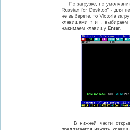
По загрузке, по умолчанию 
Russian for Desktop” - для 
не выберете, то Victoria заг
клавишами
↑
и
↓
выбираем пу
нажимаем клавишу
Enter
.
В нижней части открывшег
предлагается нажать клави