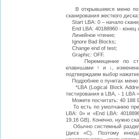
В открывшемся меню по у
сканирования жесткого диска:
Start LBA: 0 – начало сканир
End LBA: 40188960 - конец с
Линейное чтение;
Ignore Bad Blocks;
Change end of test;
Graphic: OFF.
Перемещение по строк
клавишами
↑
и
↓
, измене
подтверждаем выбор нажати
Подробнее о пунктах меню 
*LBA (Logical Block Addres
тестирования в LBA, - 1 LBA 
Можете посчитать: 40 188 960
То есть по умолчанию предл
LBA: 0» и «End LBA: 401889
19,16 GB). Конечно, нужно ск
Обычно системный раздел д
(диск «С). Поэтому иногд