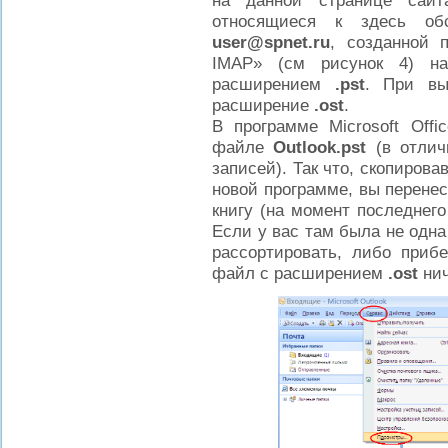
на данной странице сай
относящиеся к здесь обс
user@spnet.ru
, созданной 
IMAP» (см рисунок 4) н
расширением
.pst
. При вы
расширение
.
ost
.
В программе Microsoft Offi
файле
Outlook.pst
(в отлич
записей). Так что, скопирова
новой программе, вы перене
книгу (на момент последнег
Если у вас там была не одна 
рассортировать, либо прибе
файл с расширением
.
ost
нич