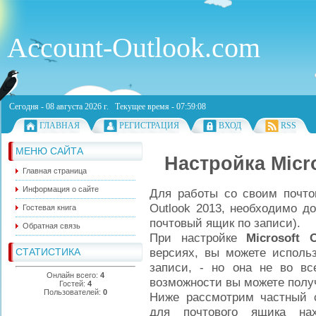
Account-Outlook.com
Сегодня - 08 августа 2026 г. Текущее время - 07:59:09
ГЛАВНАЯ
РЕГИСТРАЦИЯ
ВХОД
RSS
МЕНЮ САЙТА
Настройка Micro
Главная страница
Информация о сайте
Для работы со своим почтов
Outlook 2013, необходимо д
Гостевая книга
почтовый ящик по записи).
Обратная связь
При настройке
Microsoft
O
версиях, вы можете использ
СТАТИСТИКА
записи, - но она не во вс
Онлайн всего:
4
возможности вы можете получ
Гостей:
4
Пользователей:
0
Ниже рассмотрим частный с
для почтового ящика на