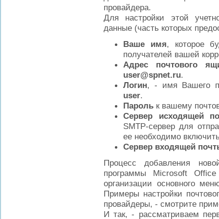
провайдера.
Для настройки этой учетн
данные (часть которых пред
Ваше имя
, которое б
получателей вашей кор
Адрес почтового ящ
user@
spnet
.ru
.
Логин
, - имя Вашего п
user
.
Пароль
к вашему почто
Сервер исходящей п
SMTP-сервер для отпра
ее необходимо включить
Сервер входящей почт
Процесс добавления ново
программы Microsoft Offic
организации основного меню
Примеры настройки почтовог
провайдеры, - смотрите приме
И так, - рассматриваем пер