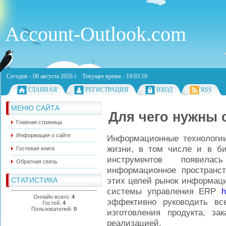
Account-Outlook.com
Сегодня - 08 августа 2026 г. Текущее время - 19:03:10
ГЛАВНАЯ
РЕГИСТРАЦИЯ
ВХОД
RSS
МЕНЮ САЙТА
Для чего нужны 
Главная страница
Информация о сайте
Информационные технологии
жизни, в том числе и в би
Гостевая книга
инструментов появила
Обратная связь
информационное пространс
этих целей рынок информаци
СТАТИСТИКА
системы управления ERP
h
Онлайн всего:
4
эффективно руководить вс
Гостей:
4
Пользователей:
0
изготовления продукта, з
реализацией.