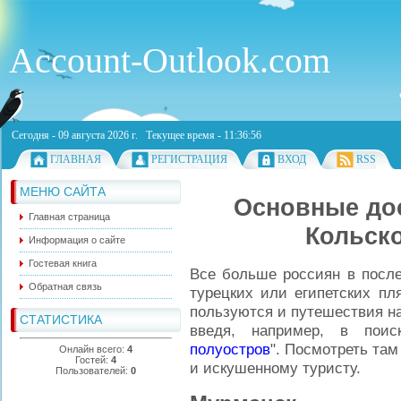
Account-Outlook.com
Сегодня - 09 августа 2026 г. Текущее время - 11:36:56
ГЛАВНАЯ
РЕГИСТРАЦИЯ
ВХОД
RSS
МЕНЮ САЙТА
Основные до
Главная страница
Кольск
Информация о сайте
Гостевая книга
Все больше россиян в после
Обратная связь
турецких или египетских пл
пользуются и путешествия на
СТАТИСТИКА
введя, например, в пои
полуостров
". Посмотреть там
Онлайн всего:
4
Гостей:
4
и искушенному туристу.
Пользователей:
0