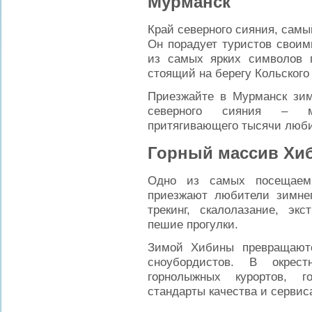
Мурманск
Край северного сияния, самы
Он порадует туристов своим
из самых ярких символов г
стоящий на берегу Кольского
Приезжайте в Мурманск зим
северного сияния – ма
притягивающего тысячи люби
Горный массив Хи
Одно из самых посещаемы
приезжают любители зимнег
трекинг, скалолазание, э
пешие прогулки.
Зимой Хибины превращают
сноубордистов. В окрест
горнолыжных курортов, г
стандарты качества и сервис