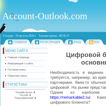
Account-Outlook.com
Сегодня - 10 августа 2026 г. Текущее время - 09:56:13
ГЛАВНАЯ
РЕГИСТРАЦИЯ
ВХОД
RSS
МЕНЮ САЙТА
Цифровой бл
Главная страница
основн
Информация о сайте
Гостевая книга
Необходимость в ведении 
Обратная связь
требуется, например, во вре
партнерами. Вместо обычног
СТАТИСТИКА
цифровой. На рынке предста
Одним из наиболее и
Онлайн всего:
4
Гостей:
4
https://remarkable2.ru/
. Како
Пользователей:
0
цифрового блокнота?